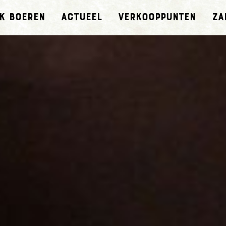
k boeren
Actueel
Verkooppunten
Za